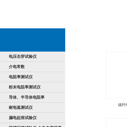
车辆表现
电压击穿试验仪
介电常数
电阻率测试仪
粉末电阻率测试仪
导体、半导体电阻率
碳纤
耐电弧测试仪
漏电起痕试验仪