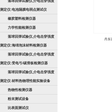
落球回弹试验仪,介电击穿强度
测定仪:电池隔膜电弱点测试仪
橡胶塑料检测仪器
力学性能检测仪器
落球回弹试验仪,介电击穿强度
丹东
测定仪:海绵泡沫材料检测仪器
落球回弹试验仪,介电击穿强度
测定仪:受电弓/碳滑板检测仪器
落球回弹试验仪,介电击穿强度
测定仪:材料热物理性能实验设备
热物性检测仪器
粉末测试设备
比表面测试仪