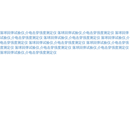
落球回弹试验仪,介电击穿强度测定仪
落球回弹试验仪,介电击穿强度测定仪
落球回弹
试验仪,介电击穿强度测定仪
落球回弹试验仪,介电击穿强度测定仪
落球回弹试验仪,介
电击穿强度测定仪
落球回弹试验仪,介电击穿强度测定仪
落球回弹试验仪,介电击穿强
度测定仪
落球回弹试验仪,介电击穿强度测定仪
落球回弹试验仪,介电击穿强度测定仪
落球回弹试验仪,介电击穿强度测定仪